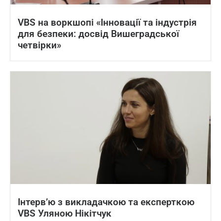
VBS на воркшопі «Інновації та індустрія
для безпеки: досвід Вишеградської
четвірки»
Інтерв’ю з викладачкою та експерткою
VBS Уляною Нікітчук