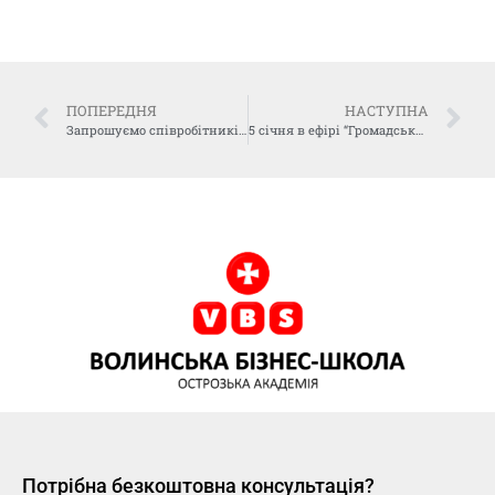
ПОПЕРЕДНЯ
НАСТУПНА
Запрошуємо співробітників ЗМІ на Відкритий курс VBS-MEDIA від авторитетних українських журналістів
5 січня в ефірі “Громадського радіо” відбулося інтерв’ю з директором “Волинської бізнес-школи” Олексієм Губановим
Потрібна безкоштовна консультація?