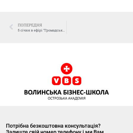
ПОПЕРЕДНЯ
5 січня в ефірі “Громадського радіо” відбулося інтерв’ю з директором “Волинської бізнес-школи” Олексієм Губановим
Потрібна безкоштовна консультація?
Залиште свій номер телефону і ми Вам