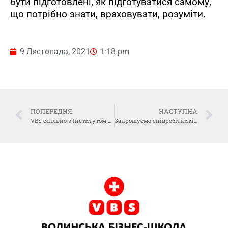
бути підготовлені, як підготуватися самому,
що потрібно знати, враховувати, розуміти.
9 Листопада, 2021
1:18 pm
ПОПЕРЕДНЯ
НАСТУПНА
VBS спільно з Інститутом Горшеніна та Фондом ім. Фрідріха Еберта актуалізували питання екології на Волині
Запрошуємо співробітників ЗМІ на Відкритий курс VBS-MEDIA від авторитетних українських журналістів