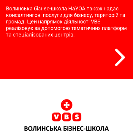
Волинська бізнес-школа НаУОА також надає
консалтингові послуги для бізнесу, територій та
громад. Цей напрямок діяльності VBS
реалізовує за допомогою тематичних платформ
та спеціалізованих центрів.