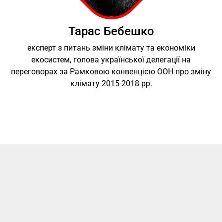
Тарас Бебешко
експерт з питань зміни клімату та економіки
екосистем, голова української делегації на
переговорах за Рамковою конвенцією ООН про зміну
клімату 2015-2018 рр.
Волинська бізнес-школа НаУОА будувалась і
Ство
наразі існує як світ, який складається з
мрією
різних змістовних просторів. Це учбово-
Остро