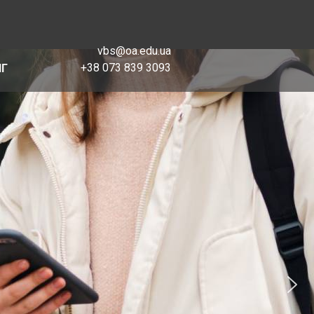
vbs@oa.edu.ua
+38 073 839 3093
НГ