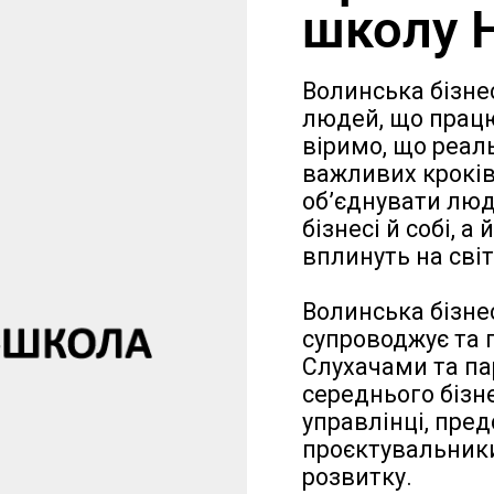
школу 
Волинська бізне
людей, що працю
віримо, що реаль
важливих кроків
об’єднувати люде
бізнесі й собі, 
вплинуть на сві
Волинська бізнес
супроводжує та 
Слухачами та па
середнього бізне
управлінці, пре
проєктувальники
розвитку.