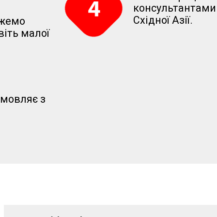
консультантами 
Східної Азії.
ожемо
віть малої
змовляє з
.