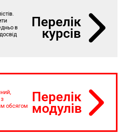
істів.
Перелік
ити
едньо в
курсів
 досвід
йний,
Перелік
 з
модулів
им обсягом