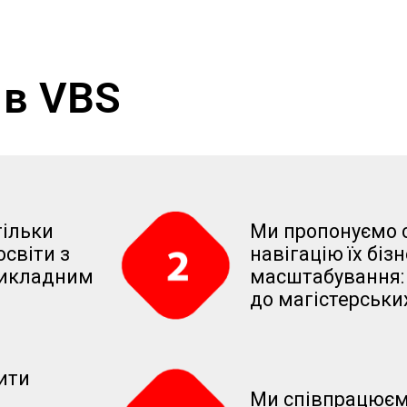
 в VBS
тільки
Ми пропонуємо с
освіти з
навігацію їх бізн
рикладним
масштабування: 
до магістерськи
ити
Ми співпрацюєм