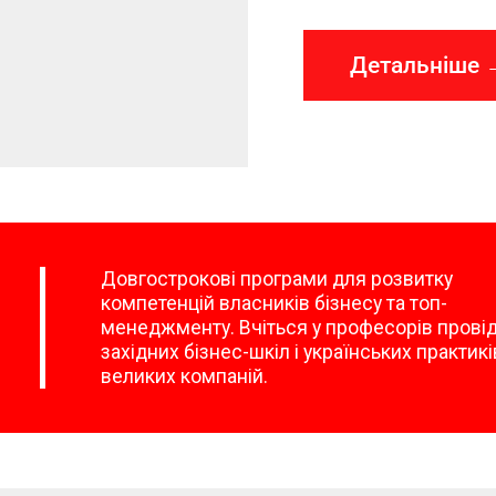
Детальніше 
Довгострокові програми для розвитку
компетенцій власників бізнесу та топ-
менеджменту. Вчіться у професорів прові
західних бізнес-шкіл і українських практикі
великих компаній.