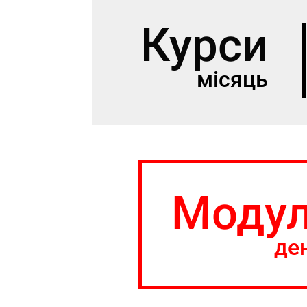
Курси
місяць
Модул
де