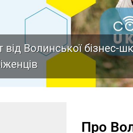
т від Волинської бізнес-ш
іженців
Про Вол