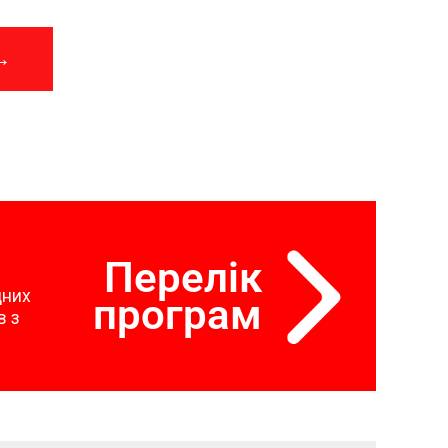
→
Перелік
дних
програм
в з