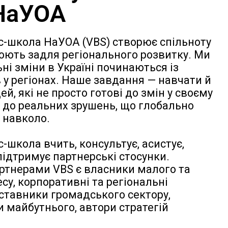
НаУОА
с-школа НаУОА (VBS) створює спільноту
ють задля регіонального розвитку. Ми
ні зміни в Україні починаються із
 у регіонах. Наше завдання — навчати й
й, які не просто готові до змін у своєму
а й до реальних зрушень, що глобально
т навколо.
-школа вчить, консультує, асистує,
підтримує партнерські стосунки.
ртнерами VBS є власники малого та
су, корпоративні та регіональні
дставники громадського сектору,
 майбутнього, автори стратегій