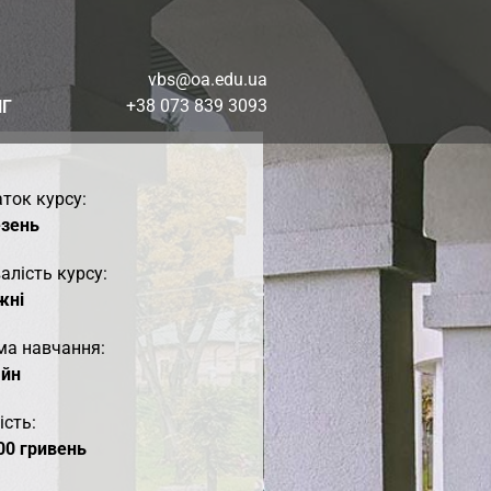
vbs@oa.edu.ua
+38 073 839 3093
НГ
ток курсу:
езень
алість курсу:
жні
ма навчання:
айн
ість:
00 гривень