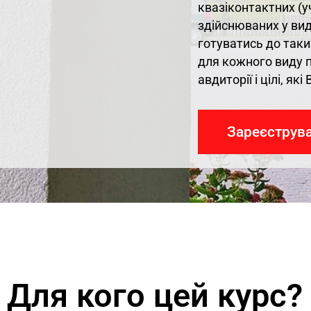
квазіконтактних (уч
здійснюваних у вид
готуватись до таких
для кожного виду п
авдиторії і цілі, як
Зареєструва
Для кого цей курс?