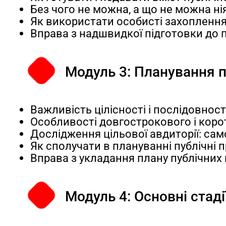
Без чого не можна, а що не можна нія
Як використати особисті захоплення 
Вправа з надшвидкої підготовки до 
Модуль 3: Планування п
Важливість цілісності і послідовності
Особливості довгострокового і кор
Дослідження цільової авдиторії: сам
Як сполучати в плануванні публічні п
Вправа з укладання плану публічних
Модуль 4: Основні стад