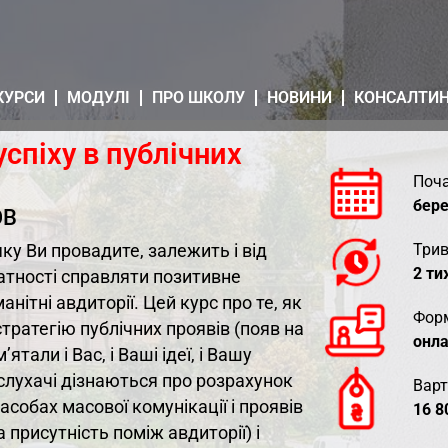
КУРСИ
МОДУЛІ
ПРО ШКОЛУ
НОВИНИ
КОНСАЛТИ
успіху в публічних
Поча
бер
ОВ
Трив
 яку Ви провадите, залежить і від
2 ти
атності справляти позитивне
нітні авдиторії. Цей курс про те, як
Фор
тратегію публічних проявів (появ на
онл
тали і Вас, і Ваші ідеї, і Вашу
 слухачі дізнаються про розрахунок
Варт
асобах масової комунікації і проявів
16 8
 присутність поміж авдиторії) і