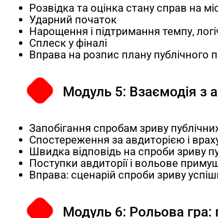
Розвідка та оцінка стану справ на мі
Ударний початок
Нарощення і підтримання темпу, логіч
Сплеск у фіналі
Вправа на розпис плану публічного 
Модуль 5: Взаємодія з а
Запобігання спробам зриву публічни
Спостереження за авдиторією і враху
Швидка відповідь на спроби зриву п
Поступки авдиторії і вольове приму
Вправа: сценарій спроби зриву успішн
Модуль 6: Рольова гра: 