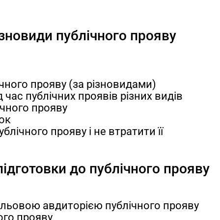
ізновиди публічного прояву
чного прояву (за різновидами)
д час публічних проявів різних видів
ічного прояву
ок
блічного прояву і не втратити її
підготовки до публічного прояву
 цільовою авдиторією публічного прояву
ого прояву