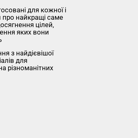
осовані для кожної і
 про найкращі саме
досягнення цілей,
ення яких вони
ь
ня з найдієвішої
алів для
а різноманітних