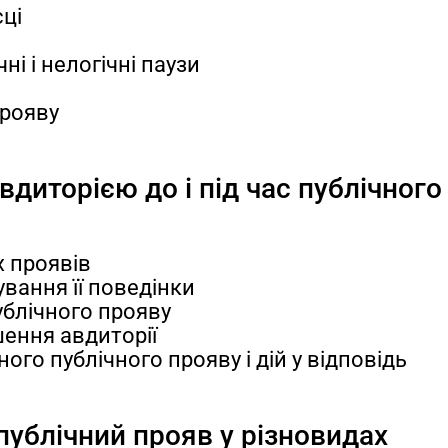
сці
ні і нелогічні паузи
прояву
вдиторією до і під час публічного
х проявів
вання її поведінки
ублічного прояву
шення авдиторії
ого публічного прояву і дій у відповідь
публічний прояв у різновидах