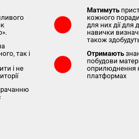
Матимуть
прист
нливого
кожного поради
як
для них дії для 
ю».
навички визнач
також здобудут
на
ого, так і
Отримають
знан
побудови матері
ти і не
оприлюднення н
иторії
платформах
трачанню
с