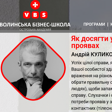
ПРОГРАМИ
Як досягти 
проявах
Андрій КУЛИК
Успіх цілої справи,
Вашої особистої зд
враження на різнома
обрати правильну с
людях), щоби запам’я
справу. Слухачки і
потреби проявів у з
контактних (тілесна