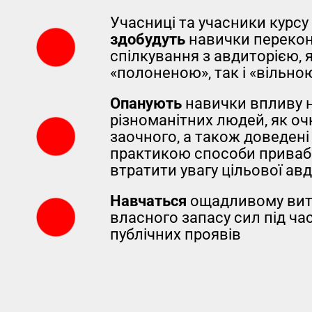
Учасниці та учасники курсу
здобудуть
навички переко
спілкування з авдиторією, 
«полоненою», так і «вільно
Опанують
навички впливу 
різноманітних людей, як очн
заочного, а також доведені
практикою способи приваби
втратити увагу цільової авд
Навчаться
ощадливому ви
власного запасу сил під ча
публічних проявів