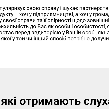
опуляризує свою справу і шукає партнерств
укту – хоч у підприємництві, а хоч у грома
своєї справи та її опірності щодо зовнішні
ихильність до Вас як особи і особистості,
постає перед авдиторією у Вашій особі, як
 якої у той чи інший спосіб потрібно долуч
 які отримають слух