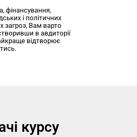
а, фінансування,
дських і політичних
х загроз, Вам варто
 створивши в авдиторії
найкраще відтворює
итись.
ачі курсу